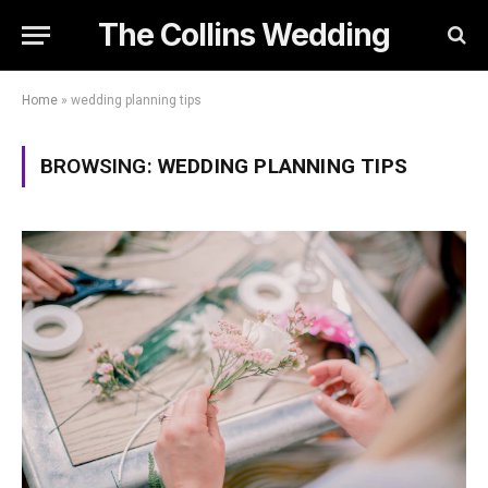
The Collins Wedding
Home
»
wedding planning tips
BROWSING:
WEDDING PLANNING TIPS