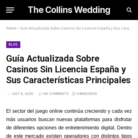
The Collins Wedding
Home
»
Guía Actualizada Sobre Casinos Sin Licencia España y Sus Características Principales
BLOG
Guía Actualizada Sobre
Casinos Sin Licencia España y
Sus Características Principales
JULY 8, 2026
NO COMMENTS
4 MINS READ
El sector del juego online continúa creciendo y cada vez
más usuarios buscan nuevas plataformas para disfrutar
de diferentes opciones de entretenimiento digital. Dentro
de este mercado existen operadores con distintos tipos