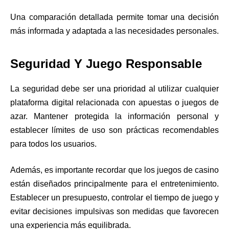
Una comparación detallada permite tomar una decisión
más informada y adaptada a las necesidades personales.
Seguridad Y Juego Responsable
La seguridad debe ser una prioridad al utilizar cualquier
plataforma digital relacionada con apuestas o juegos de
azar. Mantener protegida la información personal y
establecer límites de uso son prácticas recomendables
para todos los usuarios.
Además, es importante recordar que los juegos de casino
están diseñados principalmente para el entretenimiento.
Establecer un presupuesto, controlar el tiempo de juego y
evitar decisiones impulsivas son medidas que favorecen
una experiencia más equilibrada.