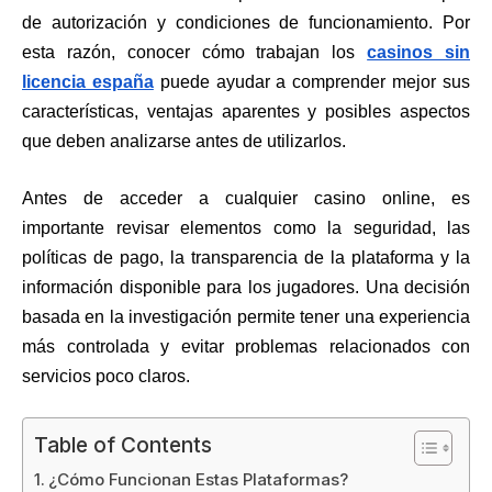
de autorización y condiciones de funcionamiento. Por
esta razón, conocer cómo trabajan los
casinos sin
licencia españa
puede ayudar a comprender mejor sus
características, ventajas aparentes y posibles aspectos
que deben analizarse antes de utilizarlos.
Antes de acceder a cualquier casino online, es
importante revisar elementos como la seguridad, las
políticas de pago, la transparencia de la plataforma y la
información disponible para los jugadores. Una decisión
basada en la investigación permite tener una experiencia
más controlada y evitar problemas relacionados con
servicios poco claros.
Table of Contents
¿Cómo Funcionan Estas Plataformas?