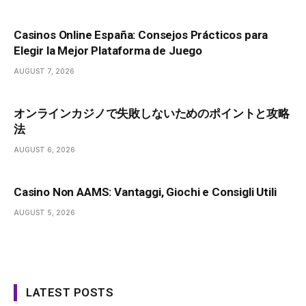
Casinos Online España: Consejos Prácticos para
Elegir la Mejor Plataforma de Juego
AUGUST 7, 2026
オンラインカジノで失敗しないためのポイントと攻略
法
AUGUST 6, 2026
Casino Non AAMS: Vantaggi, Giochi e Consigli Utili
AUGUST 5, 2026
LATEST POSTS