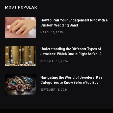
MOST POPULAR
How to Pair Your Engagement Ring with a
Custom Wedding Band
MARCH 18, 2025
Understanding the Different Types of
Jewelers: Which One Is Right for You?
SEPTEMBER 16, 2024
Navigating the World of Jewelers: Key
Categories to Know Before You Buy
SEPTEMBER 16, 2024