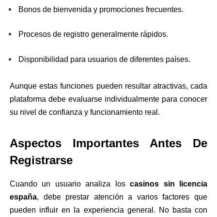
Bonos de bienvenida y promociones frecuentes.
Procesos de registro generalmente rápidos.
Disponibilidad para usuarios de diferentes países.
Aunque estas funciones pueden resultar atractivas, cada
plataforma debe evaluarse individualmente para conocer
su nivel de confianza y funcionamiento real.
Aspectos Importantes Antes De
Registrarse
Cuando un usuario analiza los
casinos sin licencia
españa
, debe prestar atención a varios factores que
pueden influir en la experiencia general. No basta con