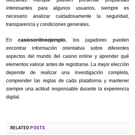
interesantes para algunos usuarios, siempre es
necesario analizar cuidadosamente la seguridad,
transparencia y condiciones generales.
En
casiosonlineejemplo
, los jugadores pueden
encontrar información orientativa sobre diferentes
aspectos del mundo del casino online y aprender qué
elementos valorar antes de registrarse. La mejor elección
depende de realizar una investigación completa,
comprender las reglas de cada plataforma y mantener
siempre una actitud responsable durante la experiencia
digital.
RELATED
POSTS