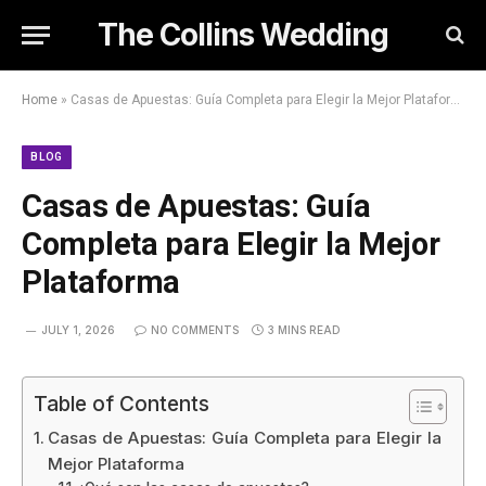
The Collins Wedding
Home
»
Casas de Apuestas: Guía Completa para Elegir la Mejor Plataforma
BLOG
Casas de Apuestas: Guía
Completa para Elegir la Mejor
Plataforma
JULY 1, 2026
NO COMMENTS
3 MINS READ
Table of Contents
Casas de Apuestas: Guía Completa para Elegir la
Mejor Plataforma