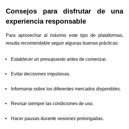
Consejos para disfrutar de una
experiencia responsable
Para aprovechar al máximo este tipo de plataformas,
resulta recomendable seguir algunas buenas prácticas:
Establecer un presupuesto antes de comenzar.
Evitar decisiones impulsivas.
Informarse sobre los diferentes mercados disponibles.
Revisar siempre las condiciones de uso.
Hacer pausas durante sesiones prolongadas.