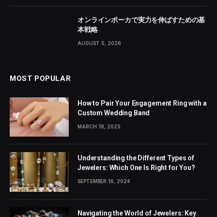
オンラインポーカで実力を伸ばすための基
本戦略
AUGUST 5, 2026
MOST POPULAR
How to Pair Your Engagement Ring with a
Custom Wedding Band
MARCH 18, 2025
Understanding the Different Types of
Jewelers: Which One Is Right for You?
SEPTEMBER 16, 2024
Navigating the World of Jewelers: Key