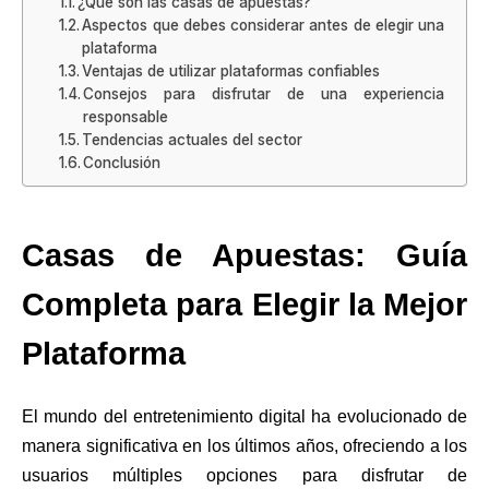
¿Qué son las casas de apuestas?
Aspectos que debes considerar antes de elegir una
plataforma
Ventajas de utilizar plataformas confiables
Consejos para disfrutar de una experiencia
responsable
Tendencias actuales del sector
Conclusión
Casas de Apuestas: Guía
Completa para Elegir la Mejor
Plataforma
El mundo del entretenimiento digital ha evolucionado de
manera significativa en los últimos años, ofreciendo a los
usuarios múltiples opciones para disfrutar de