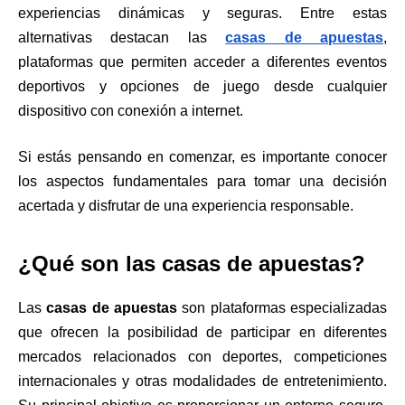
experiencias dinámicas y seguras. Entre estas
alternativas destacan las
casas de apuestas
,
plataformas que permiten acceder a diferentes eventos
deportivos y opciones de juego desde cualquier
dispositivo con conexión a internet.
Si estás pensando en comenzar, es importante conocer
los aspectos fundamentales para tomar una decisión
acertada y disfrutar de una experiencia responsable.
¿Qué son las casas de apuestas?
Las
casas de apuestas
son plataformas especializadas
que ofrecen la posibilidad de participar en diferentes
mercados relacionados con deportes, competiciones
internacionales y otras modalidades de entretenimiento.