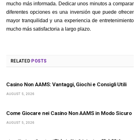
mucho más informada. Dedicar unos minutos a comparar
diferentes opciones es una inversión que puede ofrecer
mayor tranquilidad y una experiencia de entretenimiento
mucho más satisfactoria a largo plazo.
RELATED
POSTS
Casino Non AAMS: Vantaggi, Giochi e Consigli Utili
AUGUST 5, 2026
Come Giocare nei Casino Non AAMS in Modo Sicuro
AUGUST 5, 2026