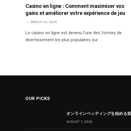
Casino en ligne : Comment maximiser vos
gains et améliorer votre expérience de jeu
MARCH 24, 2026
Le casino en ligne est devenu l’une des formes de
divertissement les plus populaires sur…
OUR PICKS
オンラインベッティングを始める
AUGUST 7, 2026