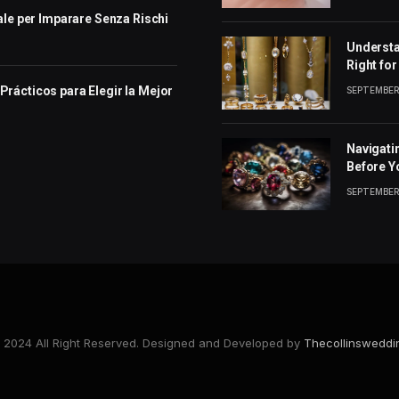
eale per Imparare Senza Rischi
Understa
Right fo
Prácticos para Elegir la Mejor
SEPTEMBER
Navigati
Before Y
SEPTEMBER
 2024 All Right Reserved. Designed and Developed by
Thecollinsweddi