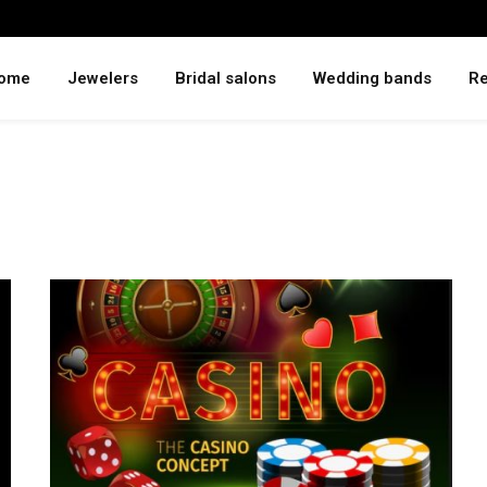
ome
Jewelers
Bridal salons
Wedding bands
Re