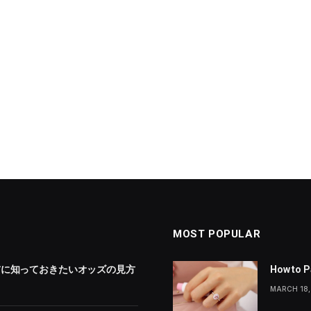
MOST POPULAR
前に知っておきたいオッズの見方
How to P
MARCH 18,