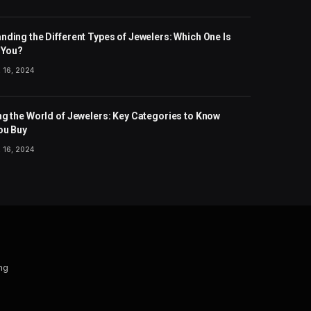
nding the Different Types of Jewelers: Which One Is
r You?
 16, 2024
ng the World of Jewelers: Key Categories to Know
ou Buy
 16, 2024
ng